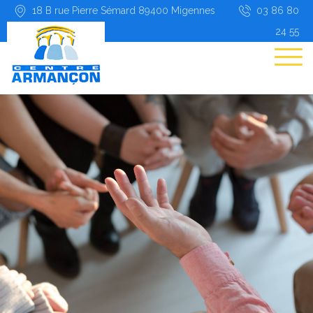
18 B rue Pierre Sémard 89400 Migennes
03 86 80
24 55
Accueil
Présentation
Certification et IQSS
Admission
Projet thérapeutique
Vie au quotidien